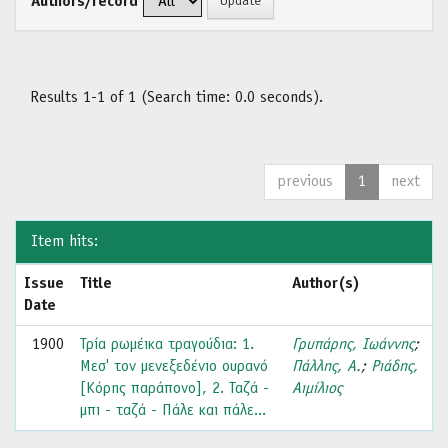
Authors/record
Results 1-1 of 1 (Search time: 0.0 seconds).
previous
1
next
Item hits:
Issue
Title
Author(s)
Date
1900
Τρία ρωμέικα τραγούδια: 1.
Γρυπάρης, Ιωάννης
;
Μεσ' τον μενεξεδένιο ουρανό
Πάλλης, Α.
;
Ριάδης,
[Κόρης παράπονο], 2. Ταζά -
Αιμίλιος
μπι - ταζά - Πάλε και πάλε...