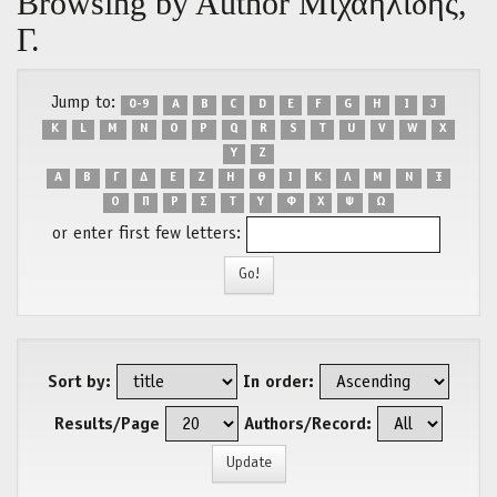
Browsing by Author Μιχαηλίδης,
Γ.
Jump to:
0-9
A
B
C
D
E
F
G
H
I
J
K
L
M
N
O
P
Q
R
S
T
U
V
W
X
Y
Z
Α
Β
Γ
Δ
Ε
Ζ
Η
Θ
Ι
Κ
Λ
Μ
Ν
Ξ
Ο
Π
Ρ
Σ
Τ
Υ
Φ
Χ
Ψ
Ω
or enter first few letters:
Sort by:
In order:
Results/Page
Authors/Record: