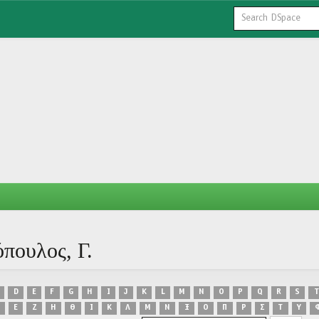
πουλος, Γ.
D
E
F
G
H
I
J
K
L
M
N
O
P
Q
R
S
T
Ε
Ζ
Η
Θ
Ι
Κ
Λ
Μ
Ν
Ξ
Ο
Π
Ρ
Σ
Τ
Υ