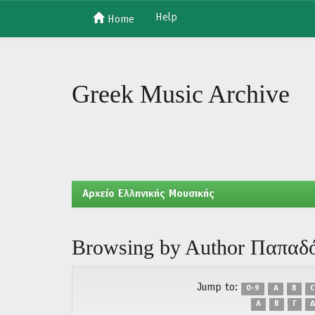
Help
Home
Skip
navigation
Greek Music Archive
Aρχείο Ελληνικής Μουσικής
Browsing by Author Παπαδό
Jump to:
0-9
A
B
C
Α
Β
Γ
Δ