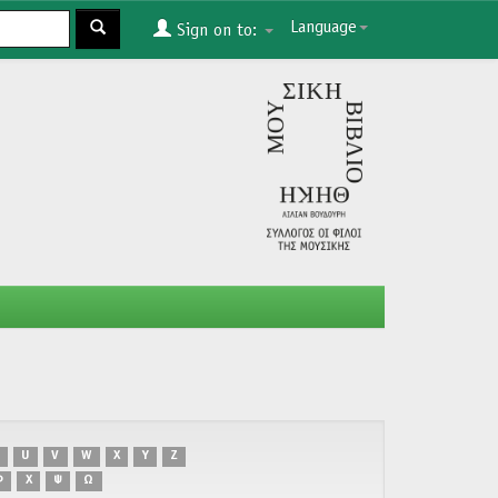
Language
Sign on to:
U
V
W
X
Y
Z
Φ
Χ
Ψ
Ω