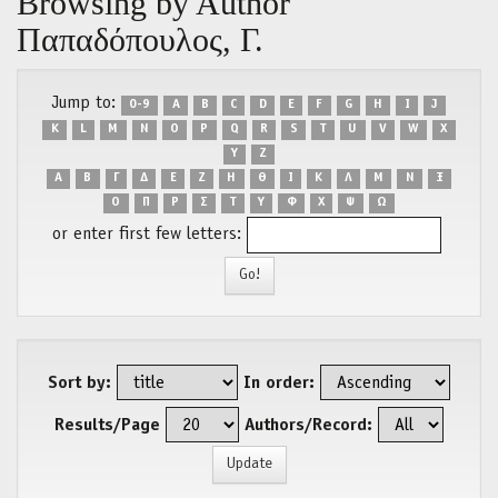
Browsing by Author
Παπαδόπουλος, Γ.
Jump to:
0-9
A
B
C
D
E
F
G
H
I
J
K
L
M
N
O
P
Q
R
S
T
U
V
W
X
Y
Z
Α
Β
Γ
Δ
Ε
Ζ
Η
Θ
Ι
Κ
Λ
Μ
Ν
Ξ
Ο
Π
Ρ
Σ
Τ
Υ
Φ
Χ
Ψ
Ω
or enter first few letters:
Sort by:
In order:
Results/Page
Authors/Record: