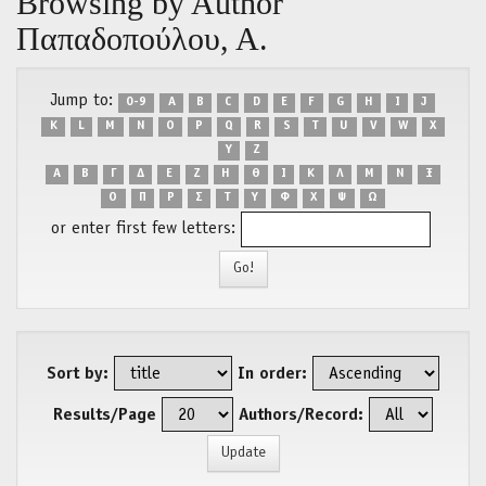
Browsing by Author
Παπαδοπούλου, Α.
Jump to:
0-9
A
B
C
D
E
F
G
H
I
J
K
L
M
N
O
P
Q
R
S
T
U
V
W
X
Y
Z
Α
Β
Γ
Δ
Ε
Ζ
Η
Θ
Ι
Κ
Λ
Μ
Ν
Ξ
Ο
Π
Ρ
Σ
Τ
Υ
Φ
Χ
Ψ
Ω
or enter first few letters:
Sort by:
In order:
Results/Page
Authors/Record: