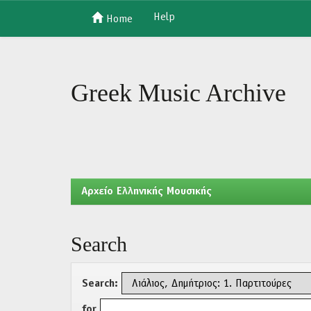
Help
Home
Skip
navigation
Greek Music Archive
Aρχείο Ελληνικής Μουσικής
Search
Search:
for