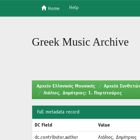
Help
Home
Skip
navigation
Greek Music Archive
Aρχείο Ελληνικής Μουσικής
Αρχεία Συνθετών
Λιάλιος, Δημήτριος: 1. Παρτιτούρες
Full metadata record
DC Field
Value
dc.contributor.author
Λιάλιος, Δημήτριος