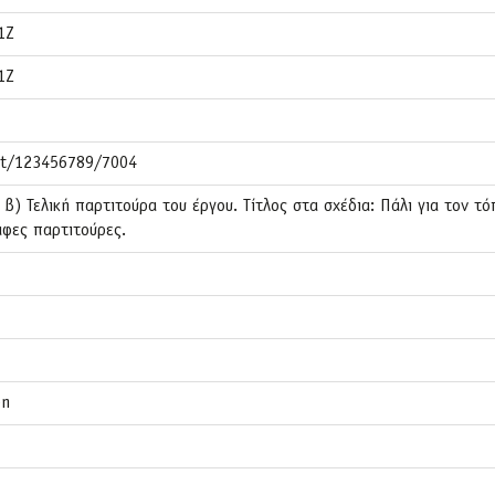
1Z
1Z
net/123456789/7004
. β) Τελική παρτιτούρα του έργου. Τίτλος στα σχέδια: Πάλι για τον τ
αφες παρτιτούρες.
en