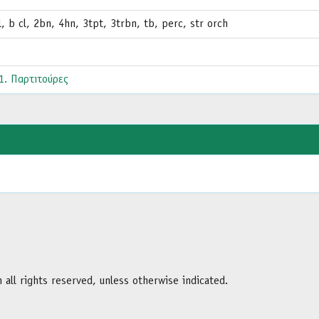
l, b cl, 2bn, 4hn, 3tpt, 3trbn, tb, perc, str orch
 1. Παρτιτούρες
all rights reserved, unless otherwise indicated.