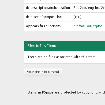
dc.description.orchestration
3fl, 2ob, eng hn, 2c
dc.place.ofcomposition
[χ.τ.]
Appears in Collections:
Λιάλιος, Δημήτριος:
Files in This Item:
There are no files associated with this item.
Show simple item record
Items in DSpace are protected by copyright, with 