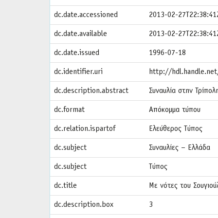
dc.date.accessioned
2013-02-27T22:38:41
dc.date.available
2013-02-27T22:38:41
dc.date.issued
1996-07-18
dc.identifier.uri
http://hdl.handle.n
dc.description.abstract
Συναυλία στην Τρίπολ
dc.format
Απόκομμα τύπου
dc.relation.ispartof
Ελεύθερος Τύπος
dc.subject
Συναυλίες – Ελλάδα
dc.subject
Τύπος
dc.title
Με νότες του Σουγιού
dc.description.box
3