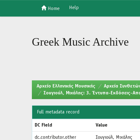
Help
Home
Skip
navigation
Greek Music Archive
Aρχείο Ελληνικής Μουσικής
Αρχεία Συνθετών
Σουγιούλ, Μιχάλης: 3. Έντυπα-Εκδόσεις-Α
Full metadata record
DC Field
Value
dc.contributor.other
Σουγιούλ, Μιχάλης