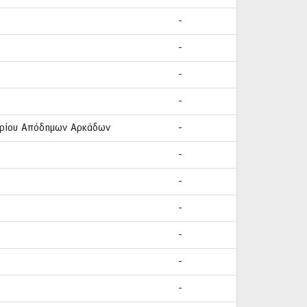
-
-
-
-
εδρίου Απόδημων Αρκάδων
-
-
-
-
-
-
-