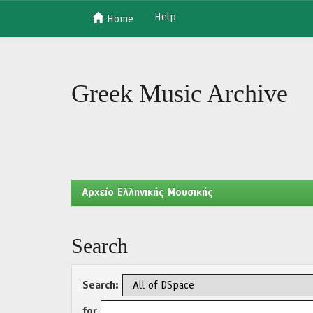
Help
Home
Skip
navigation
Greek Music Archive
Aρχείο Ελληνικής Μουσικής
Search
Search:
for