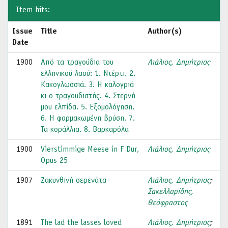
Item hits:
Issue
Title
Author(s)
Date
1900
Από τα τραγούδια του
Λιάλιος, Δημήτριος
ελληνικού λαού: 1. Ντέρτι. 2.
Κακογλωσσιά. 3. Η καλογριά
κι ο τραγουδιστής. 4. Στερνή
μου ελπίδα. 5. Εξομολόγηση.
6. Η φαρμακωμένη βρύση. 7.
Τα κοράλλια. 8. Βαρκαρόλα
1900
Vierstimmige Meese in F Dur,
Λιάλιος, Δημήτριος
Opus 25
1907
Ζακυνθινή σερενάτα
Λιάλιος, Δημήτριος
;
Σακελλαρίδης,
Θεόφραστος
1891
The lad the lasses loved
Λιάλιος, Δημήτριος
;